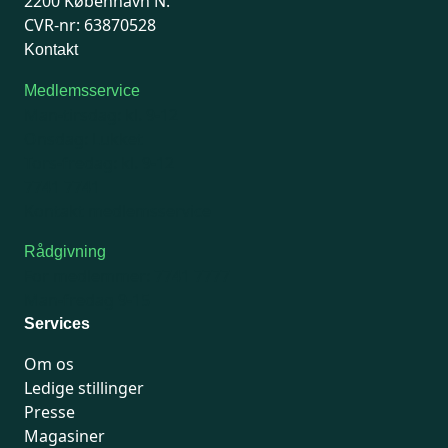
2200 København N.
CVR-nr: 63870528
Kontakt
Medlemsservice
Man-tirsdag: kl. 9-12
Onsdag: Lukket
Tors-fredag: kl. 9-12
7741 7741
Kontakt medlemsservice
Rådgivning
For medlemmer: 7741 7777
Man-fredag 9-15
Services
Om os
Ledige stillinger
Presse
Magasiner