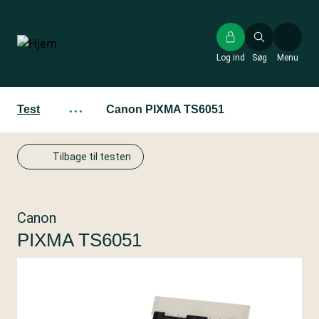
Gå
til
hovedindhold
Log ind
Søg
Menu
Test
···
Canon PIXMA TS6051
Tilbage til testen
Canon
PIXMA TS6051