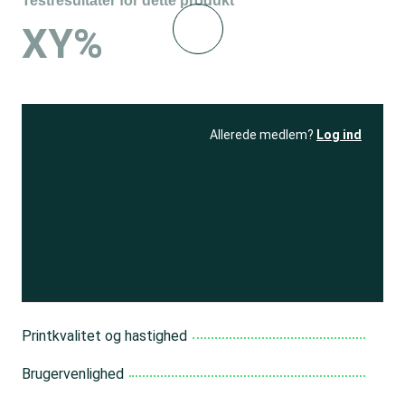
Testresultater for dette produkt
XY%
Allerede medlem?
Log ind
Se resultatet
og få adgang
til 150+ andre test
Bliv medlem
Printkvalitet og hastighed
Brugervenlighed