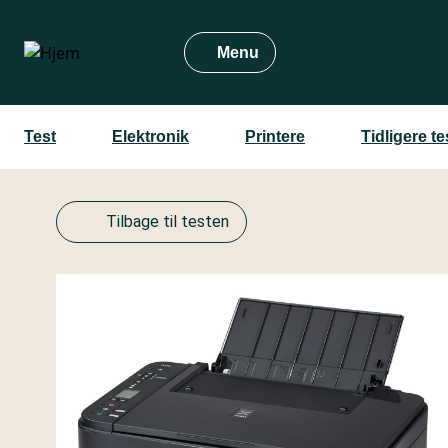
Gå
til
Menu
hovedindhold
Test
Elektronik
Printere
Tidligere t
Tilbage til testen