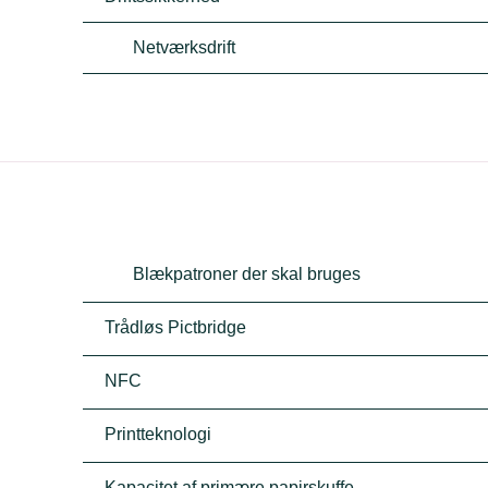
Netværksdrift
Blækpatroner der skal bruges
Trådløs Pictbridge
NFC
Printteknologi
Kapacitet af primære papirskuffe