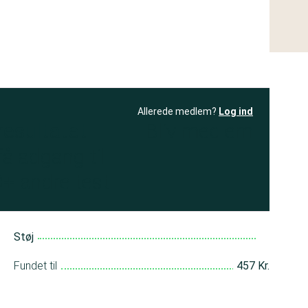
Allerede medlem?
Log ind
resultatet
Bliv medlem
få adgang til
+ andre test
Støj
Fundet til
457 Kr.