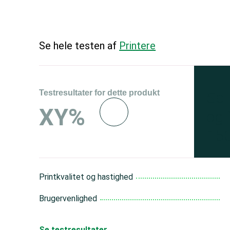
Se hele testen af
Printere
Testresultater for dette produkt
Se 
XY%
og 
150
Printkvalitet og hastighed
Brugervenlighed
Se testresultater