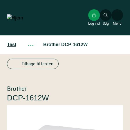
Gå
til
hovedindhold
Log ind
Søg
Menu
Test
···
Brother DCP-1612W
Tilbage til testen
Brother
DCP-1612W