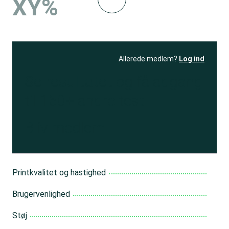
XY%
Allerede medlem?
Log ind
Se resultatet
og få adgang
til 150+ andre test
Bliv medlem
Printkvalitet og hastighed
Brugervenlighed
Støj