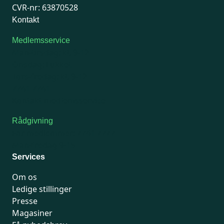
CVR-nr: 63870528
Kontakt
Medlemsservice
Man-tirsdag: kl. 9-12
Onsdag: Lukket
Tors-fredag: kl. 9-12
7741 7741
Kontakt medlemsservice
Rådgivning
For medlemmer: 7741 7777
Man-fredag 9-15
Services
Om os
Ledige stillinger
Presse
Magasiner