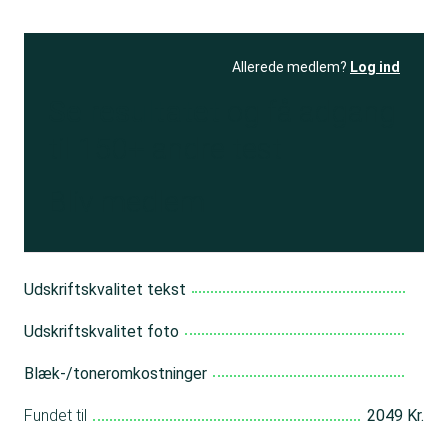
Allerede medlem?
Log ind
Se resultatet
og få adgang
til 150+ andre test
Bliv medlem
Udskriftskvalitet tekst
Udskriftskvalitet foto
Blæk-/toneromkostninger
Fundet til
2049 Kr.