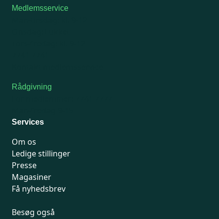
Medlemsservice
Man-tirsdag: kl. 9-12
Onsdag: Lukket
Tors-fredag: kl. 9-12
7741 7741
Kontakt medlemsservice
Rådgivning
For medlemmer: 7741 7777
Man-fredag 9-15
Services
Om os
Ledige stillinger
Presse
Magasiner
Få nyhedsbrev
Besøg også