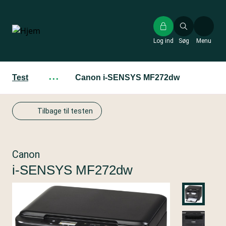
Gå
til
hovedindhold
Log ind
Søg
Menu
Test
···
Canon i-SENSYS MF272dw
Tilbage til testen
Canon
i-SENSYS MF272dw