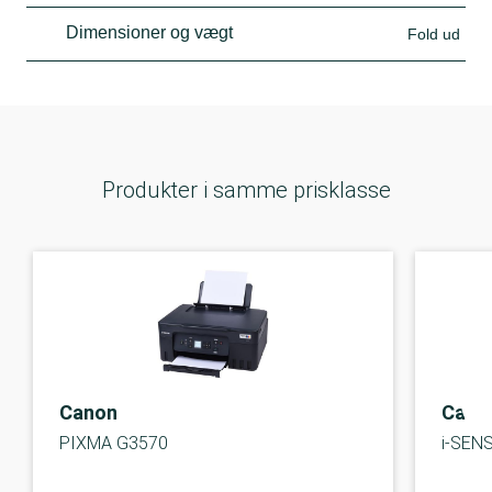
Dimensioner og vægt
Fold ud
Produkter i samme prisklasse
Canon
Cano
PIXMA G3570
i-SEN