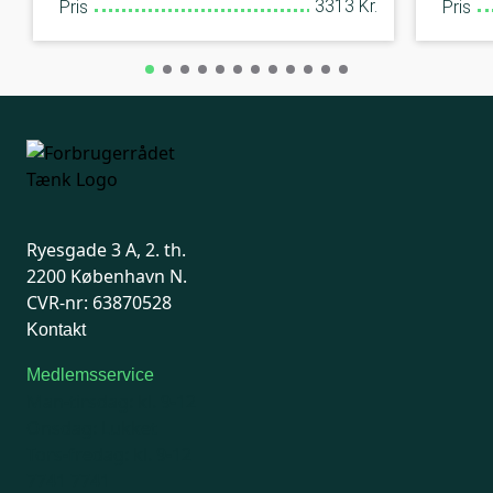
3313 Kr.
Pris
Pris
Ryesgade 3 A, 2. th.
2200 København N.
CVR-nr: 63870528
Kontakt
Medlemsservice
Man-tirsdag: kl. 9-12
Onsdag: Lukket
Tors-fredag: kl. 9-12
7741 7741