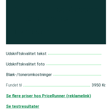
Se resultatet
og få adgang
til 150+ andre test
Bliv medlem
Udskriftskvalitet tekst
Udskriftskvalitet foto
Blæk-/toneromkostninger
Fundet til
3950 Kr.
Se flere priser hos PriceRunner (reklamelink)
Se testresultater