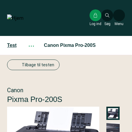
Gå
til
hovedindhold
Log ind
Søg
Menu
Test
···
Canon Pixma Pro-200S
Tilbage til testen
Canon
Pixma Pro-200S