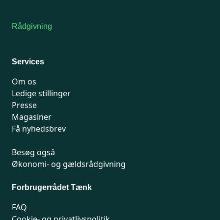
Kontakt medlemsservice
Rådgivning
For medlemmer: 7741 7777
Man-fredag 9-15
Services
Om os
Ledige stillinger
Presse
Magasiner
Få nyhedsbrev
Besøg også
Økonomi- og gældsrådgivning
Forbrugerrådet Tænk
FAQ
Cookie- og privatlivspolitik