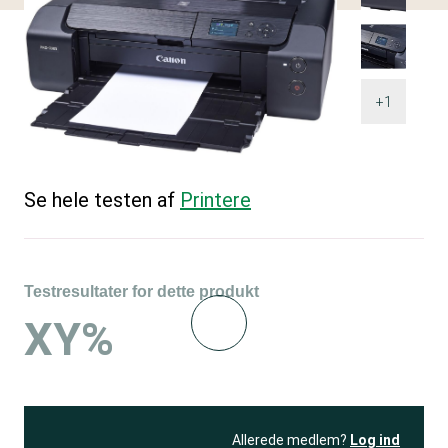
+1
Se hele testen af
Printere
Testresultater for dette produkt
XY%
Allerede medlem?
Log ind