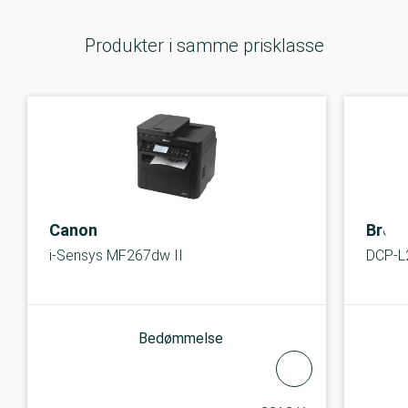
Produkter i samme prisklasse
Canon
Broth
i-Sensys MF267dw II
DCP-L
Bedømmelse