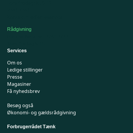
Tors-fredag: kl. 9-12
7741 7741
Kontakt medlemsservice
Rådgivning
For medlemmer: 7741 7777
Man-fredag 9-15
Services
Om os
Ledige stillinger
Presse
Magasiner
Få nyhedsbrev
Besøg også
Økonomi- og gældsrådgivning
Forbrugerrådet Tænk