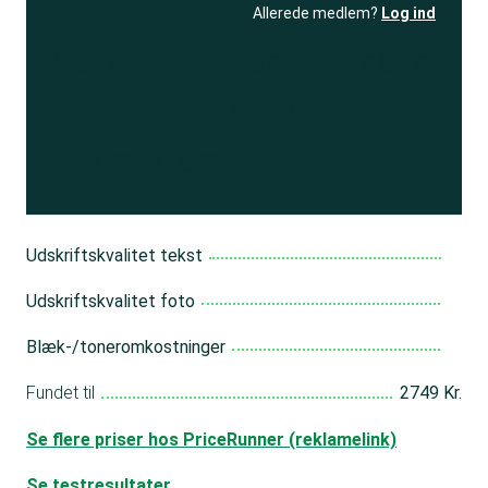
Allerede medlem?
Log ind
Se resultatet
og få adgang
til 150+ andre test
Bliv medlem
Udskriftskvalitet tekst
Udskriftskvalitet foto
Blæk-/toneromkostninger
Fundet til
2749 Kr.
Se flere priser hos PriceRunner (reklamelink)
Se testresultater