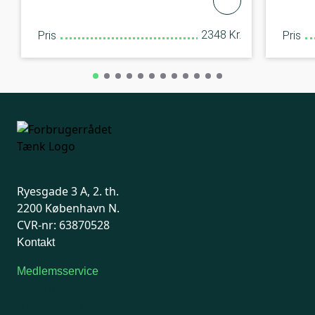
2348 Kr.
Pris
Pris
Ryesgade 3 A, 2. th.
2200 København N.
CVR-nr: 63870528
Kontakt
Medlemsservice
Man-tirsdag: kl. 9-12
Onsdag: Lukket