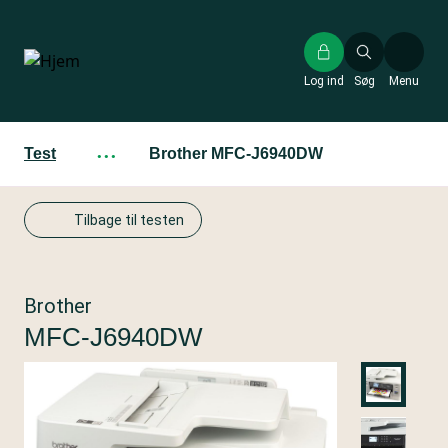
Gå
til
hovedindhold
Log ind
Søg
Menu
Test
···
Brother MFC-J6940DW
Tilbage til testen
Brother
MFC-J6940DW