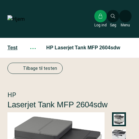
Gå
til
hovedindhold
Log ind
Søg
Menu
Test
···
HP Laserjet Tank MFP 2604sdw
Tilbage til testen
HP
Laserjet Tank MFP 2604sdw