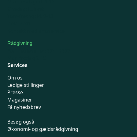
Man-tirsdag: kl. 9-12
Onsdag: Lukket
Tors-fredag: kl. 9-12
7741 7741
Kontakt medlemsservice
Rådgivning
For medlemmer: 7741 7777
Man-fredag 9-15
Services
Om os
Ledige stillinger
Presse
Magasiner
Få nyhedsbrev
Besøg også
Økonomi- og gældsrådgivning