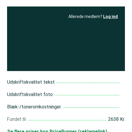
Allerede medlem?
Log ind
Se resultatet
og få adgang
til 150+ andre test
Bliv medlem
Udskriftskvalitet tekst
Udskriftskvalitet foto
Blæk-/toneromkostninger
Fundet til
2638 Kr.
Se flere priser hos PriceRunner (reklamelink)