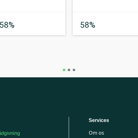
Middel
Middel
58%
58%
Services
Om os
dgivning