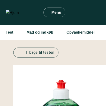
Gå
til
Menu
hovedindhold
Test
Mad og indkøb
Opvaskemiddel
Tilbage til testen