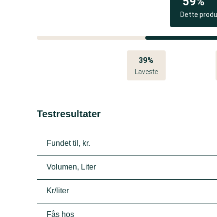
59%
Dette prod
39%
Laveste
Testresultater
Fundet til, kr.
Volumen, Liter
Kr/liter
Fås hos