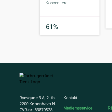
Koncentreret
God
61%
Ryesgade 3 A, 2. th.
Kontakt
2200 København N.
Medlemsservice
Rå
CVR-nr: 63870528