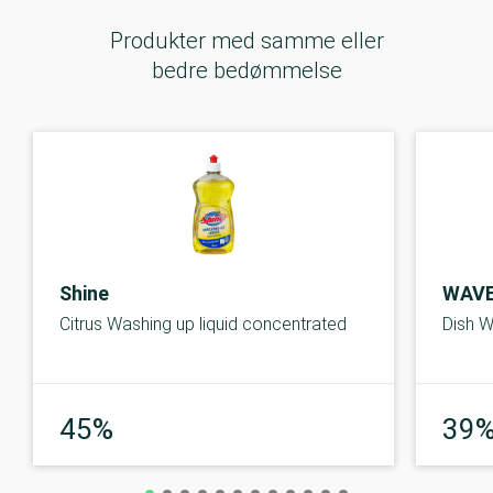
Produkter med samme eller
bedre bedømmelse
Shine
WAV
Citrus Washing up liquid concentrated
Dish 
Middel
45%
39