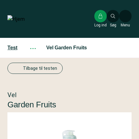
Gå
til
hovedindhold
Log ind
Søg
Menu
Test
···
Vel Garden Fruits
Tilbage til testen
Vel
Garden Fruits