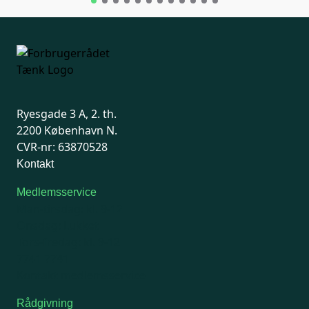
Ryesgade 3 A, 2. th.
2200 København N.
CVR-nr: 63870528
Kontakt
Medlemsservice
Man-tirsdag: kl. 9-12
Onsdag: Lukket
Tors-fredag: kl. 9-12
7741 7741
Kontakt medlemsservice
Rådgivning