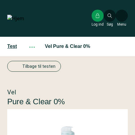
Gå
til
hovedindhold
Log ind
Søg
Menu
Test
···
Vel Pure & Clear 0%
Tilbage til testen
Vel
Pure & Clear 0%