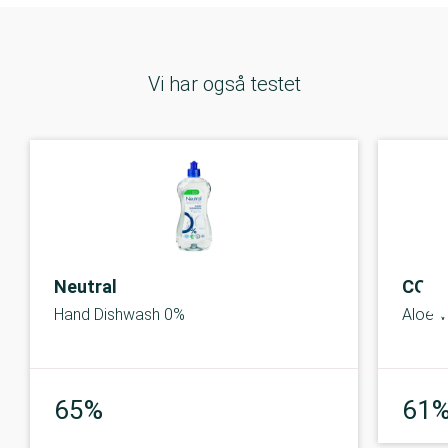
Vi har også testet
Neutral
COO
Hand Dishwash 0%
Aloe V
God
65%
61