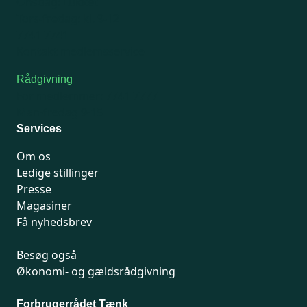
Onsdag: Lukket
Tors-fredag: kl. 9-12
7741 7741
Kontakt medlemsservice
Rådgivning
For medlemmer: 7741 7777
Man-fredag 9-15
Services
Om os
Ledige stillinger
Presse
Magasiner
Få nyhedsbrev
Besøg også
Økonomi- og gældsrådgivning
Forbrugerrådet Tænk