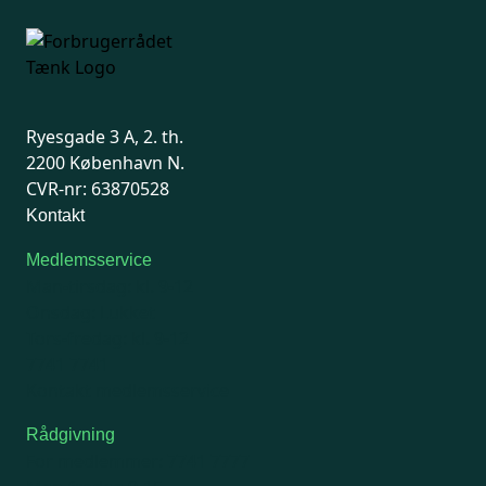
Ryesgade 3 A, 2. th.
2200 København N.
CVR-nr: 63870528
Kontakt
Medlemsservice
Man-tirsdag: kl. 9-12
Onsdag: Lukket
Tors-fredag: kl. 9-12
7741 7741
Kontakt medlemsservice
Rådgivning
For medlemmer: 7741 7777