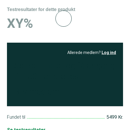
Testresultater for dette produkt
XY%
Allerede medlem?
Log ind
Se resultatet
og få adgang
til 150+ andre test
Bliv medlem
Fundet til
5499 Kr.
Se testresultater