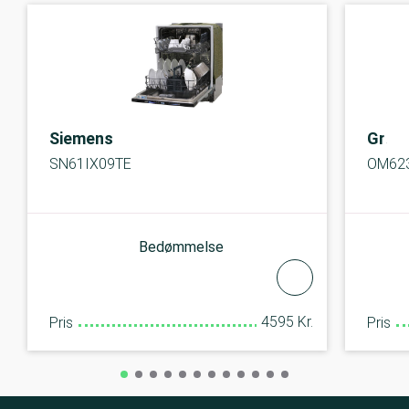
Siemens
Gram
SN61IX09TE
OM62
Bedømmelse
4595 Kr.
Pris
Pris