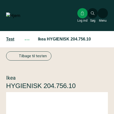
Gå
til
hovedindhold
Log ind
Søg
Menu
Test
···
Ikea HYGIENISK 204.756.10
Tilbage til testen
Ikea
HYGIENISK 204.756.10