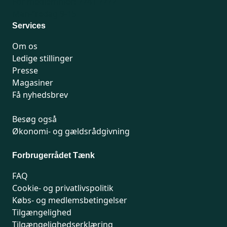
For medlemmer: 7741 7777
Man-fredag 9-15
Services
Om os
Ledige stillinger
Presse
Magasiner
Få nyhedsbrev
Besøg også
Økonomi- og gældsrådgivning
Forbrugerrådet Tænk
FAQ
Cookie- og privatlivspolitik
Købs- og medlemsbetingelser
Tilgængelighed
Tilgængelighedserklæring