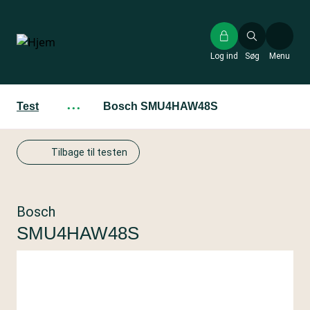
Gå
til
hovedindhold
Log ind
Søg
Menu
Test
···
Bosch SMU4HAW48S
Tilbage til testen
Bosch
SMU4HAW48S