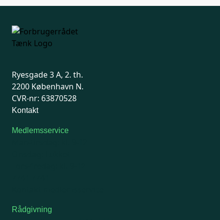
Ryesgade 3 A, 2. th.
2200 København N.
CVR-nr: 63870528
Kontakt
Medlemsservice
Man-tirsdag: kl. 9-12
Onsdag: Lukket
Tors-fredag: kl. 9-12
7741 7741
Kontakt medlemsservice
Rådgivning