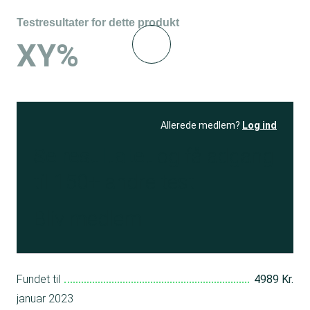
Testresultater for dette produkt
XY%
Allerede medlem?
Log ind
Se resultatet
og få adgang
til 150+ andre test
Bliv medlem
Fundet til
4989 Kr.
januar 2023