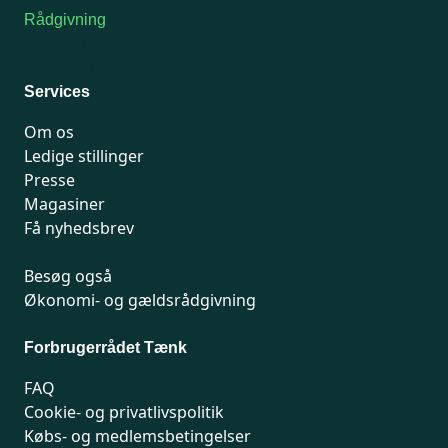
Rådgivning
For medlemmer: 7741 7777
Man-fredag 9-15
Services
Om os
Ledige stillinger
Presse
Magasiner
Få nyhedsbrev
Besøg også
Økonomi- og gældsrådgivning
Forbrugerrådet Tænk
FAQ
Cookie- og privatlivspolitik
Købs- og medlemsbetingelser