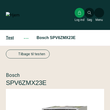
Gå
til
hovedindhold
Log ind
Søg
Menu
Test
···
Bosch SPV6ZMX23E
Tilbage til testen
Bosch
SPV6ZMX23E