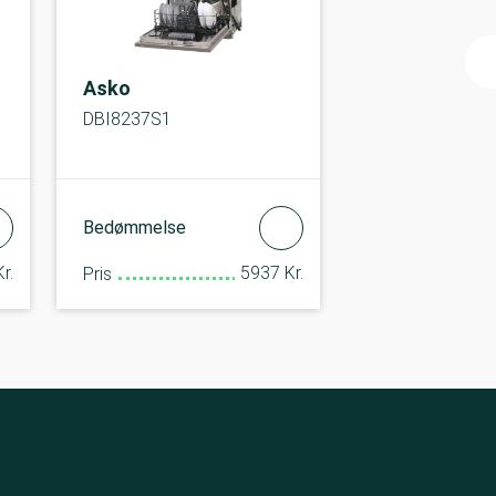
Asko
DBI8237S1
Bedømmelse
r.
5937 Kr.
Pris