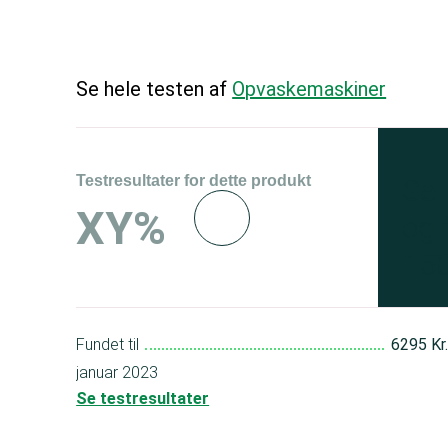
Se hele testen af
Opvaskemaskiner
Testresultater for dette produkt
Se 
XY%
og 
150
Fundet til
6295 Kr
januar 2023
Se testresultater