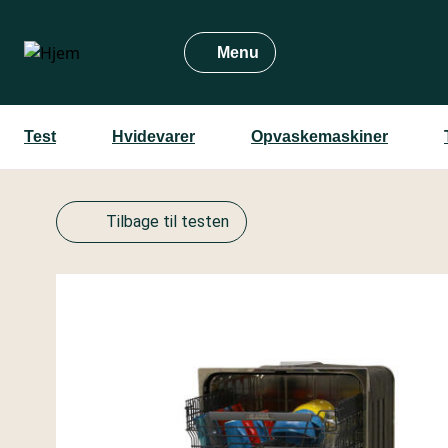
Gå
til
Menu
hovedindhold
Test
Hvidevarer
Opvaskemaskiner
Tilbage til testen