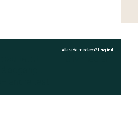
Allerede medlem?
Log ind
resultatet
Bliv medlem
få adgang til
+ andre test
.