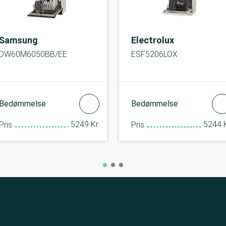
Samsung
Electrolux
DW60M6050BB/EE
ESF5206LOX
Bedømmelse
Bedømmelse
5249 Kr.
5244 K
Pris
Pris