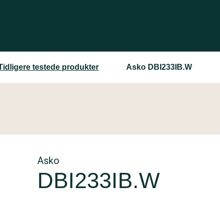
Tidligere testede produkter
Asko DBI233IB.W
Asko
DBI233IB.W