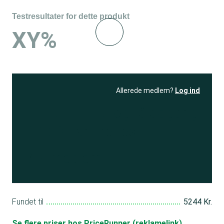
Testresultater for dette produkt
XY%
Allerede medlem?
Log ind
Se resultatet
og få adgang
til 150+ andre test
Bliv medlem
Fundet til
5244 Kr.
Se flere priser hos PriceRunner (reklamelink)