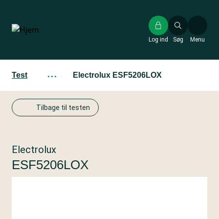
Gå
til
hovedindhold
Log ind
Søg
Menu
Test
···
Electrolux ESF5206LOX
Tilbage til testen
Electrolux
ESF5206LOX