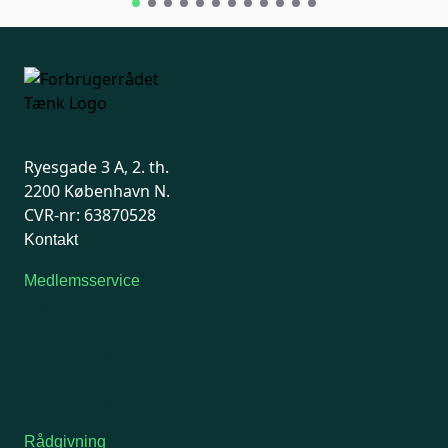
Ryesgade 3 A, 2. th.
2200 København N.
CVR-nr: 63870528
Kontakt
Medlemsservice
Man-tirsdag: kl. 9-12
Onsdag: Lukket
Tors-fredag: kl. 9-12
7741 7741
Kontakt medlemsservice
Rådgivning