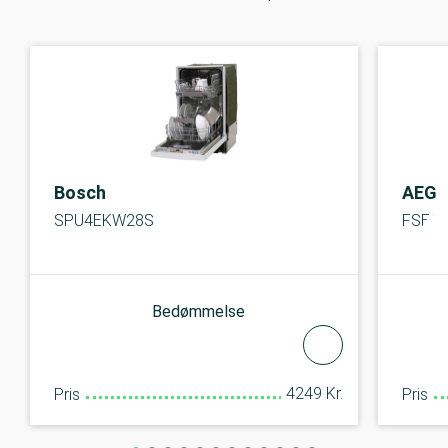
Bosch
AEG
SPU4EKW28S
FSE6
Bedømmelse
4249 Kr.
Pris
Pris