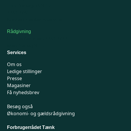
Tors-fredag: kl. 9-12
7741 7741
Kontakt medlemsservice
Rådgivning
For medlemmer: 7741 7777
Man-fredag 9-15
Services
Om os
Ledige stillinger
Presse
Magasiner
Få nyhedsbrev
Besøg også
Økonomi- og gældsrådgivning
Forbrugerrådet Tænk