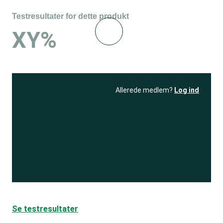
Testresultater for dette produkt
XY%
Allerede medlem?
Log ind
Se resultatet
og få adgang
til 150+ andre test
Bliv medlem
Se testresultater