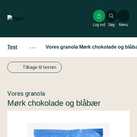
Gå
til
hovedindhold
Log ind
Søg
Menu
Test
···
Vores granola Mørk chokolade og blåb
Tilbage til testen
Vores granola
Mørk chokolade og blåbær