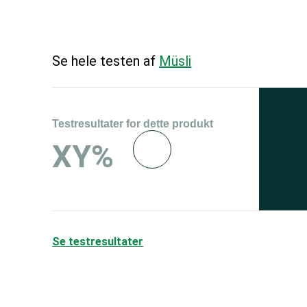
Se hele testen af
Müsli
Testresultater for dette produkt
Se 
XY%
og 
150
Se testresultater