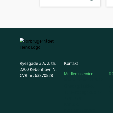
Ryesgade 3 A, 2. th.
Kontakt
2200 København N.
Medlemsservice
Rå
CVR-nr: 63870528
Man-tirsdag: kl. 9-12
F
Onsdag: Lukket
7
Tors-fredag: kl. 9-12
Ma
7741 7741
Kontakt
medlemsservice