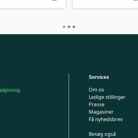
Services
Om os
dgivning
Ledige stillinger
or medlemmer: 7741
Presse
777
Magasiner
n-fredag 9-15
Få nyhedsbrev
Besøg også