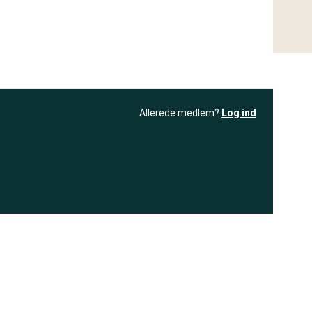
Allerede medlem?
Log ind
resultatet
Bliv medlem
få adgang til
+ andre test