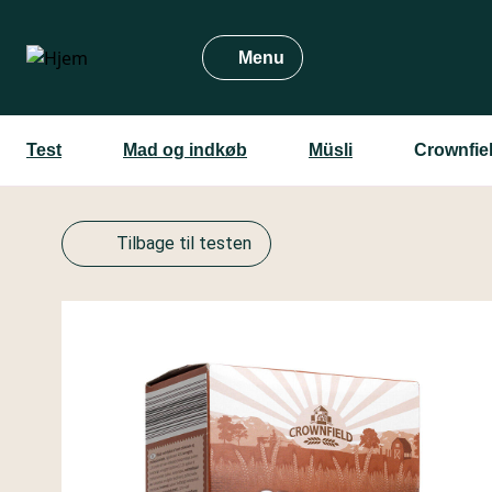
Gå
til
Menu
hovedindhold
Test
Mad og indkøb
Müsli
Crownfie
Tilbage til testen