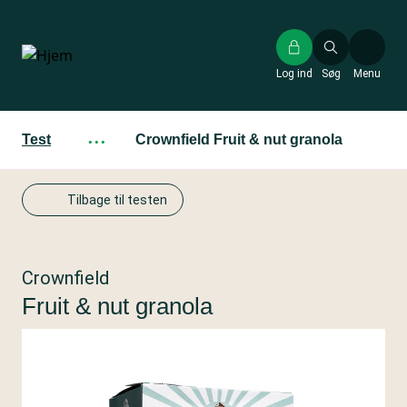
Gå
til
hovedindhold
Log ind
Søg
Menu
Test
···
Crownfield Fruit & nut granola
Tilbage til testen
Crownfield
Fruit & nut granola