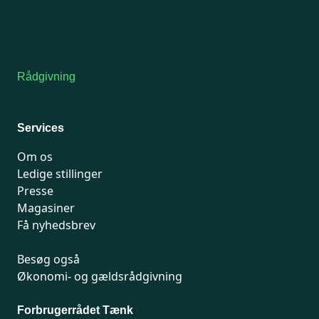
Tors-fredag: kl. 9-12
7741 7741
Kontakt medlemsservice
Rådgivning
For medlemmer: 7741 7777
Man-fredag 9-15
Services
Om os
Ledige stillinger
Presse
Magasiner
Få nyhedsbrev
Besøg også
Økonomi- og gældsrådgivning
Forbrugerrådet Tænk