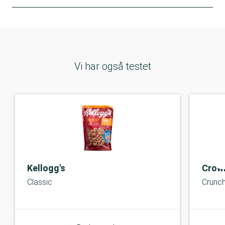
Vi har også testet
Kellogg's
Crown
Classic
Crunch