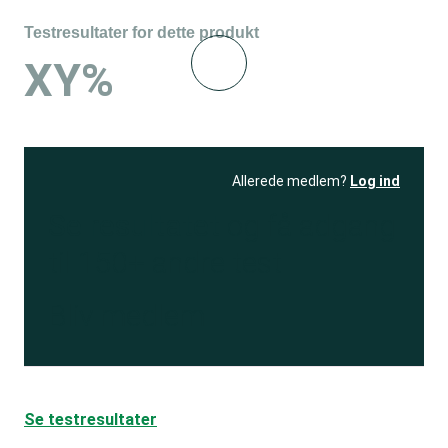
Testresultater for dette produkt
XY%
Allerede medlem?
Log ind
Se resultatet
og få adgang
til 150+ andre test
Bliv medlem
Se testresultater