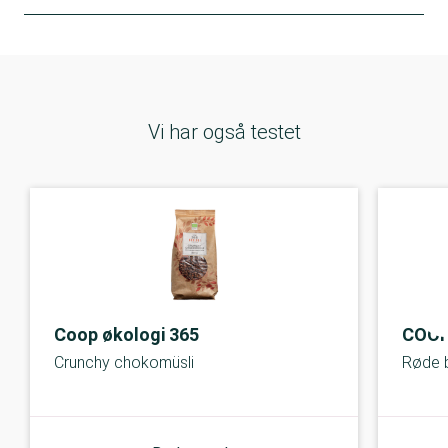
Vi har også testet
Coop økologi 365
COOP
Crunchy chokomüsli
Røde 