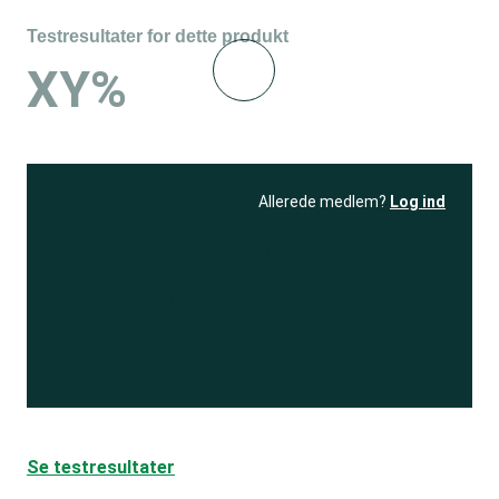
Testresultater for dette produkt
XY%
Allerede medlem?
Log ind
Se resultatet
og få adgang
til 150+ andre test
Bliv medlem
Se testresultater