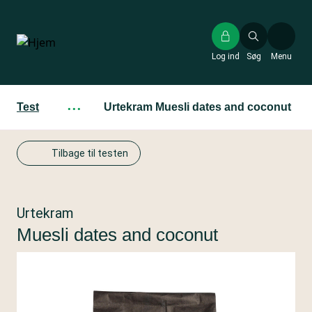
Gå
til
hovedindhold
Log ind
Søg
Menu
Test
···
Urtekram Muesli dates and coconut
Tilbage til testen
Urtekram
Muesli dates and coconut