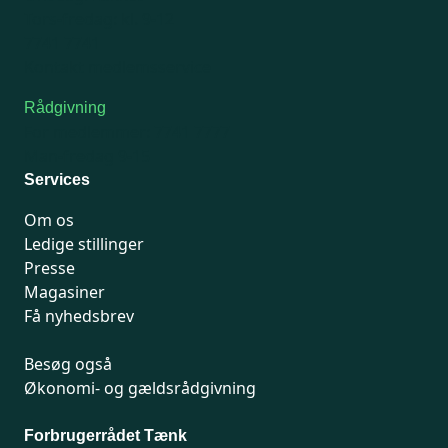
Tors-fredag: kl. 9-12
7741 7741
Kontakt medlemsservice
Rådgivning
For medlemmer: 7741 7777
Man-fredag 9-15
Services
Om os
Ledige stillinger
Presse
Magasiner
Få nyhedsbrev
Besøg også
Økonomi- og gældsrådgivning
Forbrugerrådet Tænk