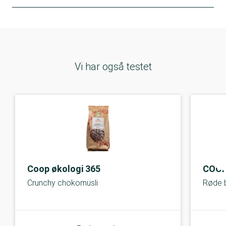
Vi har også testet
Coop økologi 365
COOP
Crunchy chokomüsli
Røde 