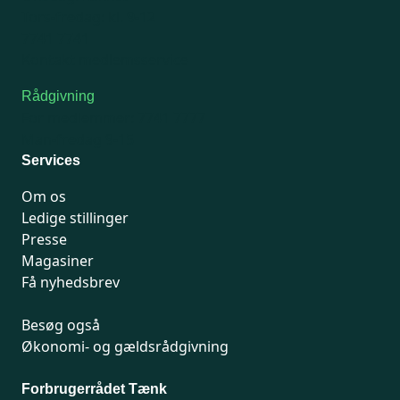
Tors-fredag: kl. 9-12
7741 7741
Kontakt medlemsservice
Rådgivning
For medlemmer: 7741 7777
Man-fredag 9-15
Services
Om os
Ledige stillinger
Presse
Magasiner
Få nyhedsbrev
Besøg også
Økonomi- og gældsrådgivning
Forbrugerrådet Tænk