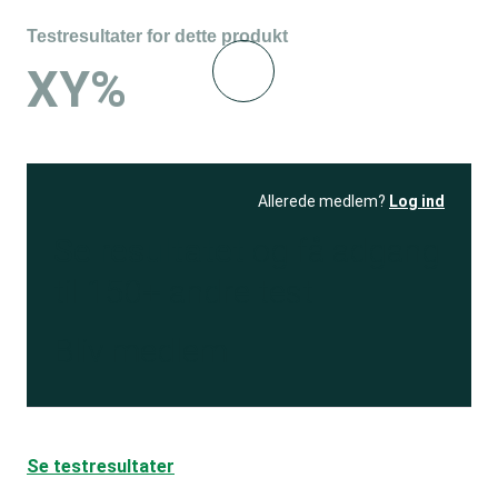
Testresultater for dette produkt
XY%
Allerede medlem?
Log ind
Se resultatet
og få adgang
til 150+ andre test
Bliv medlem
Se testresultater