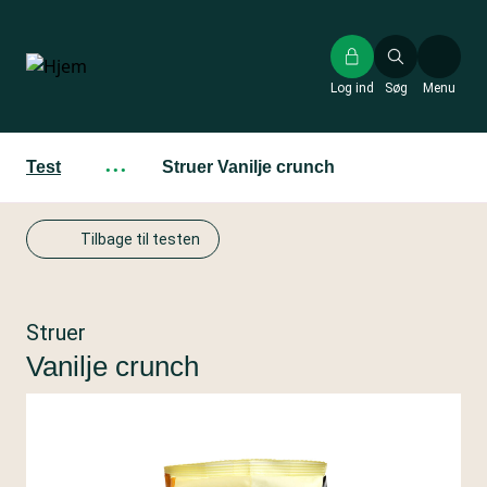
Gå
til
hovedindhold
Log ind
Søg
Menu
Test
···
Struer Vanilje crunch
Tilbage til testen
Struer
Vanilje crunch