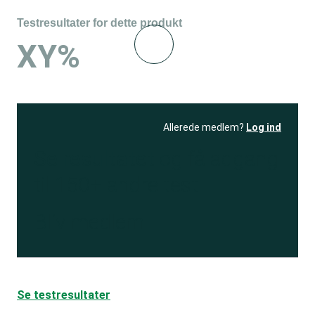
Testresultater for dette produkt
XY%
Allerede medlem?
Log ind
Se resultatet
og få adgang
til 150+ andre test
Bliv medlem
Se testresultater