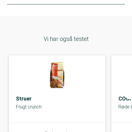
Vi har også testet
Struer
COOP
Frugt crunch
Røde 