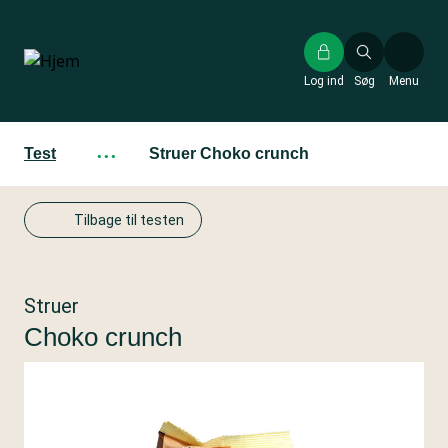
Gå
til
hovedindhold
Log ind
Søg
Menu
Test
···
Struer Choko crunch
Tilbage til testen
Struer
Choko crunch