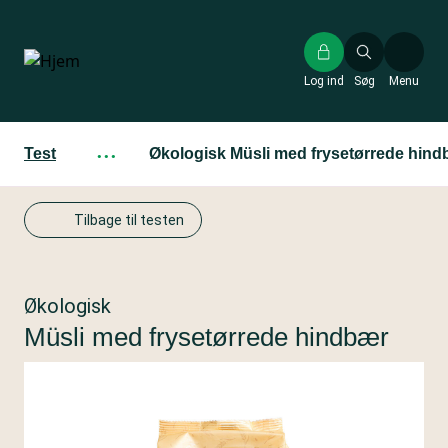
Gå
til
hovedindhold
Log ind
Søg
Menu
Test
···
Økologisk Müsli med frysetørrede hind
Tilbage til testen
Økologisk
Müsli med frysetørrede hindbær