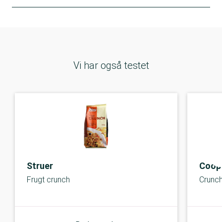
Vi har også testet
Struer
Coop 
Frugt crunch
Crunc