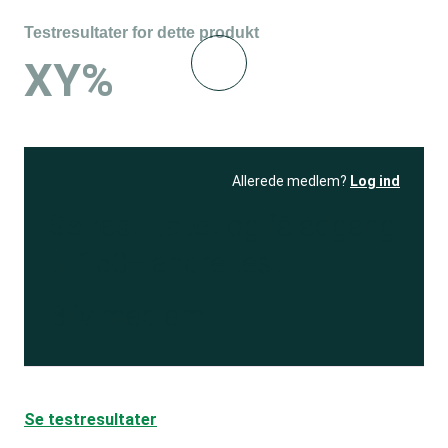
Testresultater for dette produkt
XY%
Allerede medlem?
Log ind
Se resultatet
og få adgang
til 150+ andre test
Bliv medlem
Se testresultater