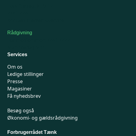
Tors-fredag: kl. 9-12
7741 7741
Kontakt medlemsservice
Rådgivning
For medlemmer: 7741 7777
Man-fredag 9-15
Services
Om os
Ledige stillinger
Presse
Magasiner
Få nyhedsbrev
Besøg også
Økonomi- og gældsrådgivning
Forbrugerrådet Tænk