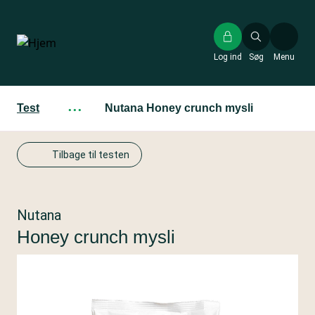
Gå
til
hovedindhold
Log ind
Søg
Menu
Test
···
Nutana Honey crunch mysli
Tilbage til testen
Nutana
Honey crunch mysli