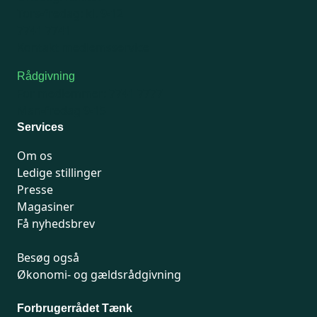
Tors-fredag: kl. 9-12
7741 7741
Kontakt medlemsservice
Rådgivning
For medlemmer: 7741 7777
Man-fredag 9-15
Services
Om os
Ledige stillinger
Presse
Magasiner
Få nyhedsbrev
Besøg også
Økonomi- og gældsrådgivning
Forbrugerrådet Tænk