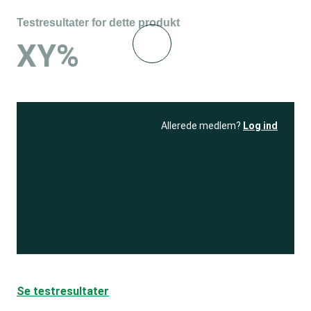
Testresultater for dette produkt
XY%
Allerede medlem?
Log ind
Se resultatet
og få adgang
til 150+ andre test
Bliv medlem
Se testresultater