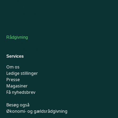
Man-tirsdag: kl. 9-12
Onsdag: Lukket
Tors-fredag: kl. 9-12
7741 7741
Kontakt medlemsservice
Rådgivning
For medlemmer: 7741 7777
Man-fredag 9-15
Services
Om os
Ledige stillinger
Presse
Magasiner
Få nyhedsbrev
Besøg også
Økonomi- og gældsrådgivning