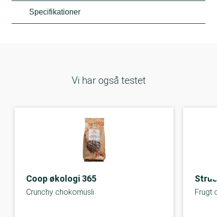
Specifikationer
Vi har også testet
Coop økologi 365
Strue
Crunchy chokomüsli
Frugt 