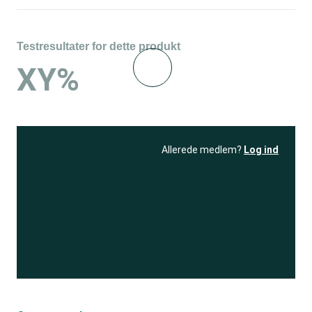
Testresultater for dette produkt
XY%
Allerede medlem?
Log ind
Se resultatet
og få adgang
til 150+ andre test
Bliv medlem