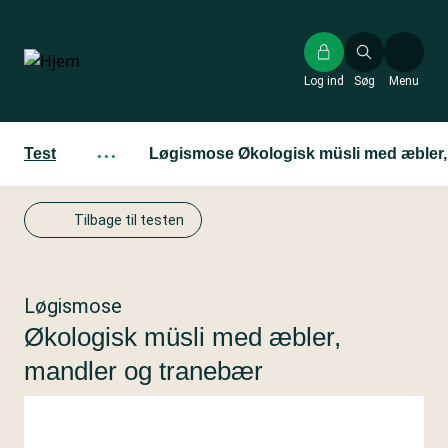
Gå
til
hovedindhold
Log ind
Søg
Menu
Test
···
Løgismose Økologisk müsli med æbler,
Tilbage til testen
Løgismose
Økologisk müsli med æbler,
mandler og tranebær