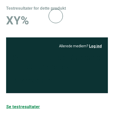
Testresultater for dette produkt
XY%
Allerede medlem?
Log ind
Se resultatet
og få adgang
til 150+ andre test
Bliv medlem
Se testresultater