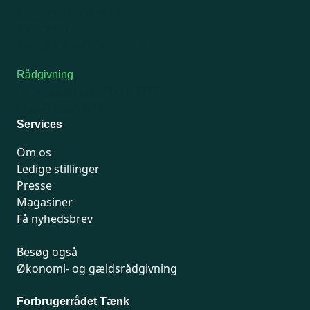
Tors-fredag: kl. 9-12
7741 7741
Kontakt medlemsservice
Rådgivning
For medlemmer: 7741 7777
Man-fredag 9-15
Services
Om os
Ledige stillinger
Presse
Magasiner
Få nyhedsbrev
Besøg også
Økonomi- og gældsrådgivning
Forbrugerrådet Tænk