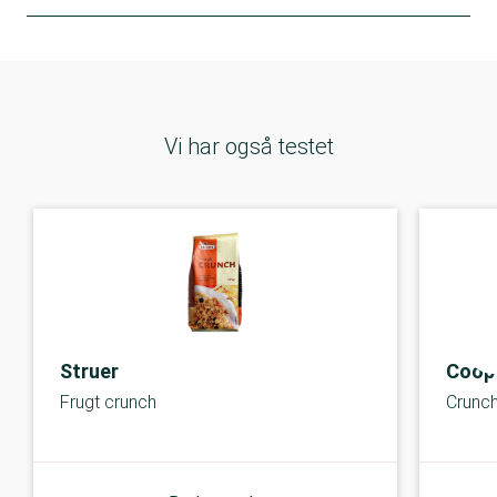
Vi har også testet
Struer
Coop 
Frugt crunch
Crunc