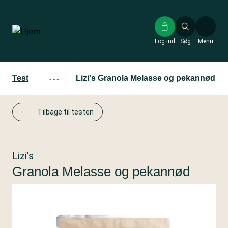
Gå
til
hovedindhold
Log ind
Søg
Menu
Test
···
Lizi's Granola Melasse og pekannød
Tilbage til testen
Lizi's
Granola Melasse og pekannød