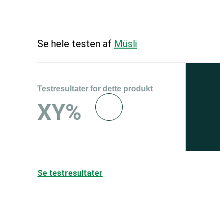
Se hele testen af
Müsli
Testresultater for dette produkt
Se 
XY%
og 
150
Se testresultater