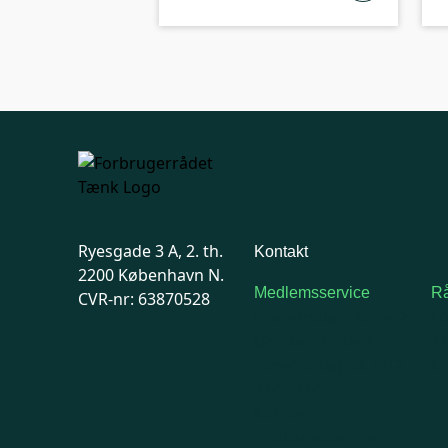
Ryesgade 3 A, 2. th.
Kontakt
2200 København N.
Medlemsservice
Rå
CVR-nr: 63870528
Man-tirsdag: kl. 9-12
F
Onsdag: Lukket
7
Tors-fredag: kl. 9-12
Ma
7741 7741
Kontakt
medlemsservice