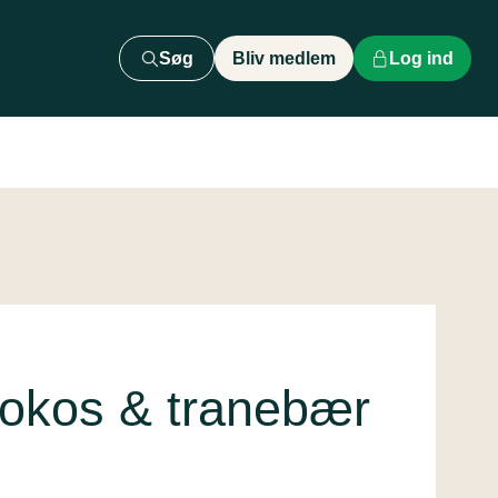
Søg
Bliv medlem
Log ind
kokos & tranebær