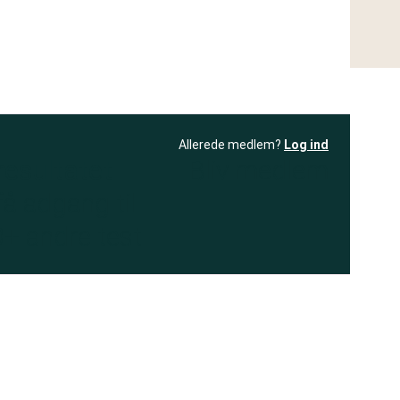
Allerede medlem?
Log ind
resultatet
Bliv medlem
få adgang til
+ andre test