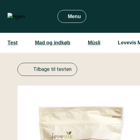
Gå
til
Menu
hovedindhold
Test
Mad og indkøb
Müsli
Levevis 
Tilbage til testen