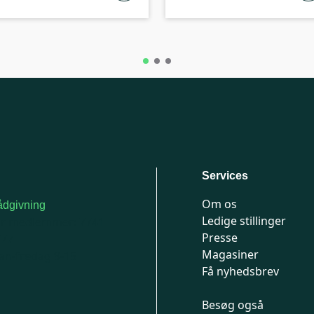
Services
Om os
dgivning
Ledige stillinger
or medlemmer: 7741
Presse
777
Magasiner
n-fredag 9-15
Få nyhedsbrev
Besøg også