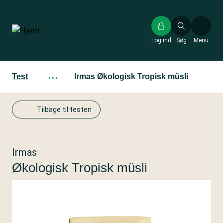
Gå
til
hovedindhold
Log ind
Søg
Menu
Test
···
Irmas Økologisk Tropisk müsli
Tilbage til testen
Irmas
Økologisk Tropisk müsli