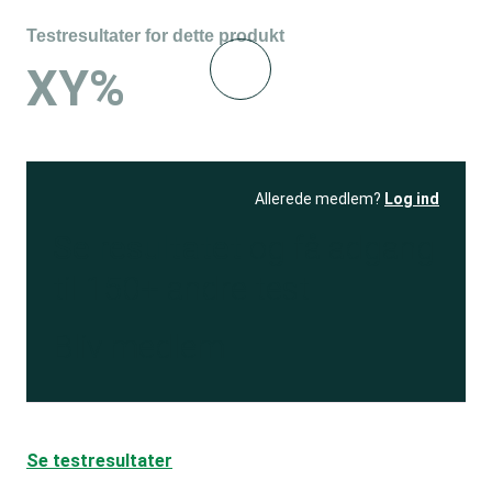
Testresultater for dette produkt
XY%
Allerede medlem?
Log ind
Se resultatet
og få adgang
til 150+ andre test
Bliv medlem
Se testresultater