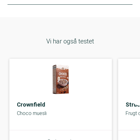
Vi har også testet
Crownfield
Strue
Choco muesli
Frugt 