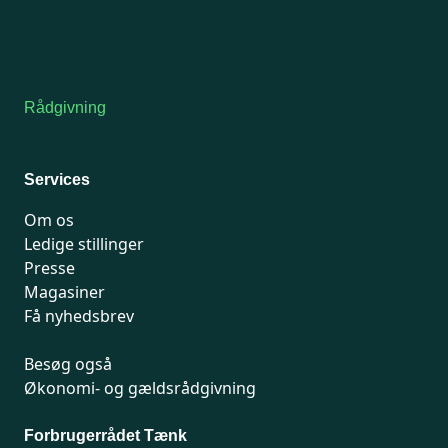
Tors-fredag: kl. 9-12
7741 7741
Kontakt medlemsservice
Rådgivning
For medlemmer: 7741 7777
Man-fredag 9-15
Services
Om os
Ledige stillinger
Presse
Magasiner
Få nyhedsbrev
Besøg også
Økonomi- og gældsrådgivning
Forbrugerrådet Tænk