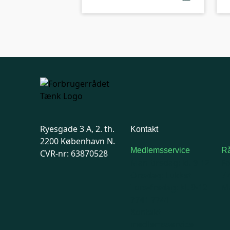
Ryesgade 3 A, 2. th.
Kontakt
2200 København N.
Medlemsservice
Rå
CVR-nr: 63870528
Man-tirsdag: kl. 9-12
F
Onsdag: Lukket
7
Tors-fredag: kl. 9-12
Ma
7741 7741
Kontakt
medlemsservice