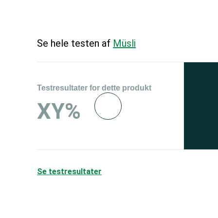
Se hele testen af
Müsli
Testresultater for dette produkt
Se 
XY%
og 
150
Se testresultater