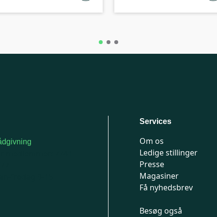
Services
Om os
dgivning
Ledige stillinger
or medlemmer: 7741
Presse
777
Magasiner
n-fredag 9-15
Få nyhedsbrev
Besøg også