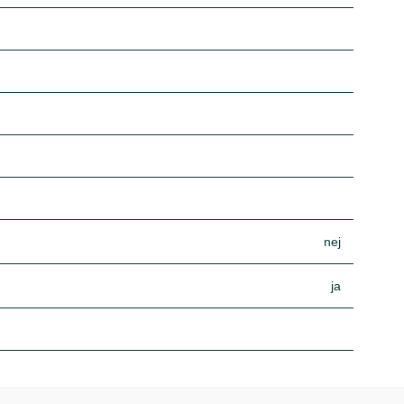
nej
ja