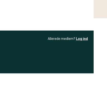
Allerede medlem?
Log ind
resultatet
Bliv medlem
få adgang til
+ andre test