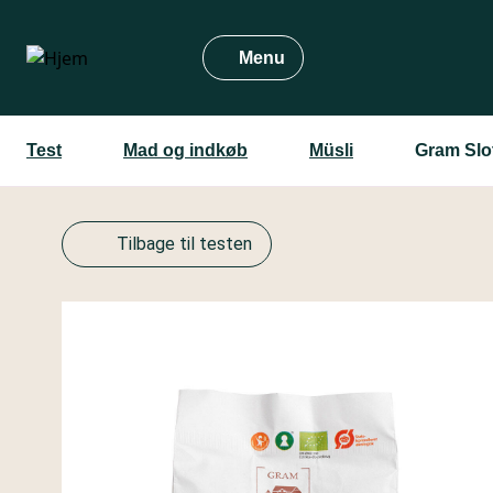
Gå
til
Menu
hovedindhold
Test
Mad og indkøb
Müsli
Gram Slo
Tilbage til testen