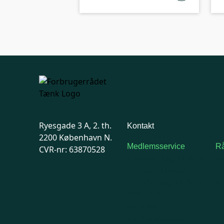
Ryesgade 3 A, 2. th.
Kontakt
2200 København N.
Medlemsservice
Rå
CVR-nr: 63870528
Man-tirsdag: kl. 9-12
F
Onsdag: Lukket
7
Tors-fredag: kl. 9-12
Ma
7741 7741
Kontakt
medlemsservice