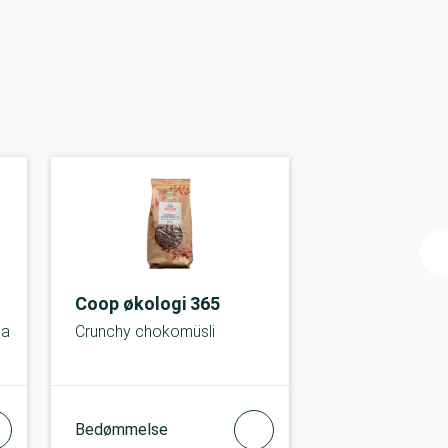
n
Coop økologi 365
la
Crunchy chokomüsli
Bedømmelse