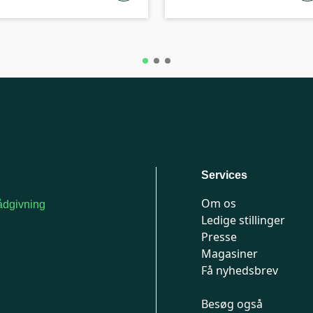
Services
Om os
dgivning
Ledige stillinger
or medlemmer: 7741
Presse
777
Magasiner
n-fredag 9-15
Få nyhedsbrev
Besøg også