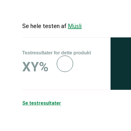
Se hele testen af
Müsli
Testresultater for dette produkt
Se 
XY%
og 
150
Se testresultater