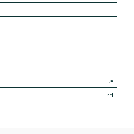
ja
nej