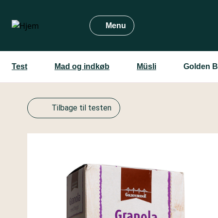
Gå
til
Menu
hovedindhold
Test
Mad og indkøb
Müsli
Golden B
Tilbage til testen