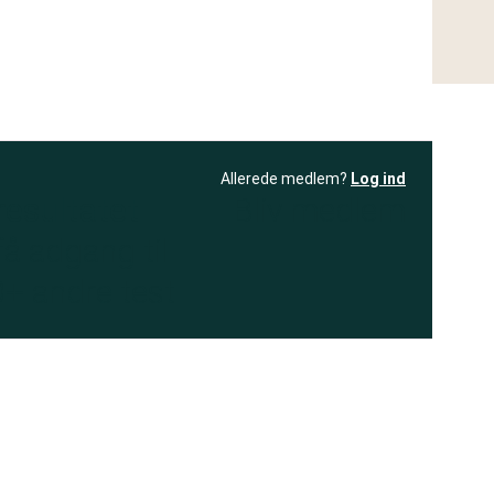
Allerede medlem?
Log ind
resultatet
Bliv medlem
få adgang til
+ andre test