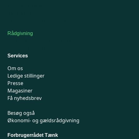
Tors-fredag: kl. 9-12
7741 7741
Kontakt medlemsservice
Rådgivning
For medlemmer: 7741 7777
Man-fredag 9-15
Services
Om os
Ledige stillinger
Presse
Magasiner
Få nyhedsbrev
Besøg også
Økonomi- og gældsrådgivning
Forbrugerrådet Tænk