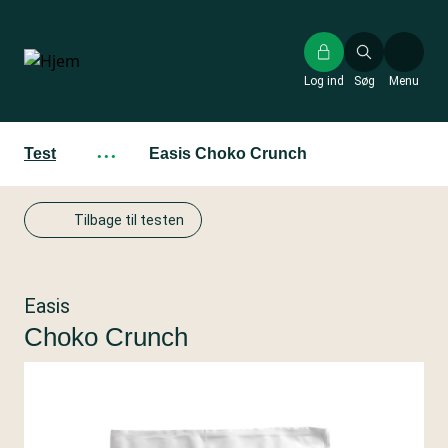
Gå
til
hovedindhold
Log ind
Søg
Menu
Test
···
Easis Choko Crunch
Tilbage til testen
Easis
Choko Crunch