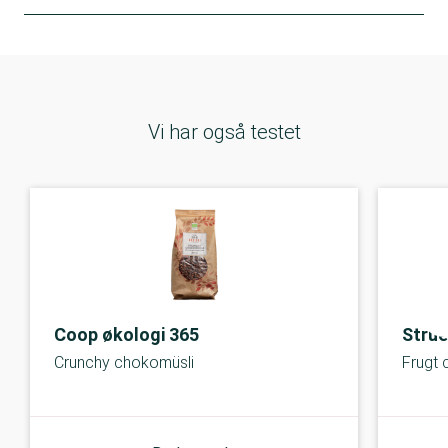
Vi har også testet
Coop økologi 365
Strue
Crunchy chokomüsli
Frugt 