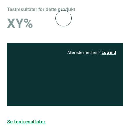
Testresultater for dette produkt
XY%
Allerede medlem?
Log ind
Se resultatet
og få adgang
til 150+ andre test
Bliv medlem
Se testresultater