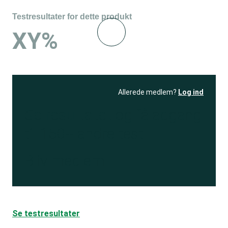
Testresultater for dette produkt
XY%
Allerede medlem?
Log ind
Se resultatet
og få adgang
til 150+ andre test
Bliv medlem
Se testresultater