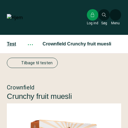
Gå
til
hovedindhold
Log ind
Søg
Menu
Test
···
Crownfield Crunchy fruit muesli
Tilbage til testen
Crownfield
Crunchy fruit muesli