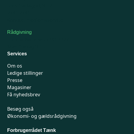
Tors-fredag: kl. 9-12
7741 7741
Kontakt medlemsservice
Rådgivning
For medlemmer: 7741 7777
Man-fredag 9-15
Services
Om os
Ledige stillinger
Presse
Magasiner
Få nyhedsbrev
Besøg også
Økonomi- og gældsrådgivning
Forbrugerrådet Tænk