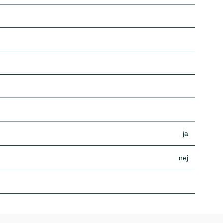
ja
nej