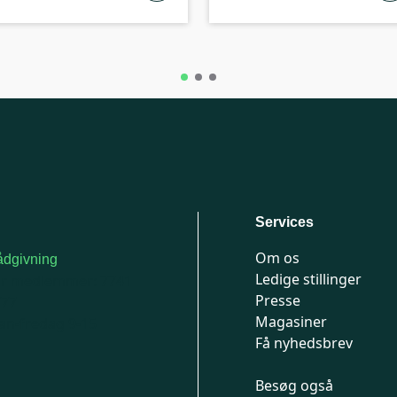
Services
Om os
dgivning
Ledige stillinger
or medlemmer: 7741
Presse
777
Magasiner
n-fredag 9-15
Få nyhedsbrev
Besøg også