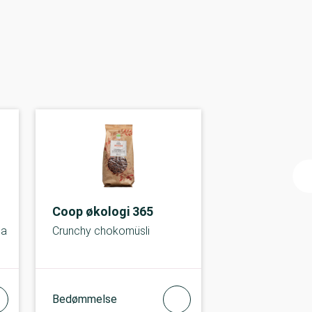
n
Coop økologi 365
la
Crunchy chokomüsli
Bedømmelse