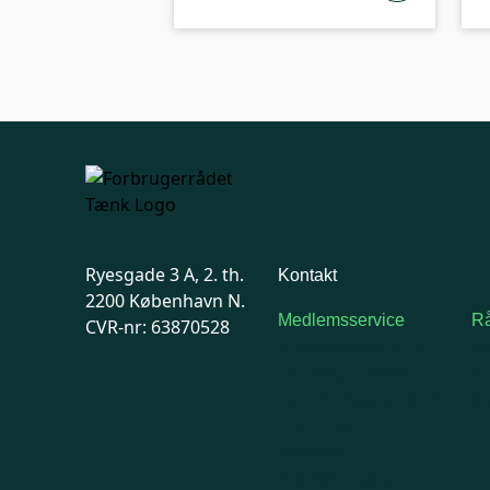
Ryesgade 3 A, 2. th.
Kontakt
2200 København N.
Medlemsservice
Rå
CVR-nr: 63870528
Man-tirsdag: kl. 9-12
F
Onsdag: Lukket
7
Tors-fredag: kl. 9-12
Ma
7741 7741
Kontakt
medlemsservice