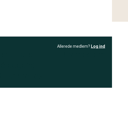
Allerede medlem?
Log ind
resultatet
Bliv medlem
få adgang til
+ andre test