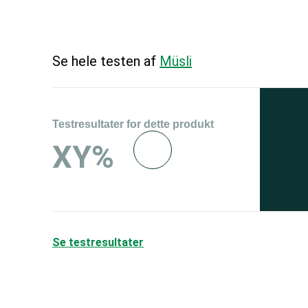
Se hele testen af
Müsli
Testresultater for dette produkt
Se 
XY%
og 
150
Se testresultater