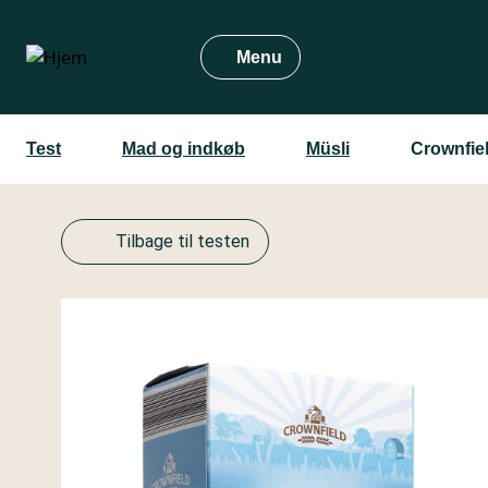
Gå
til
Menu
hovedindhold
Test
Mad og indkøb
Müsli
Crownfie
Tilbage til testen