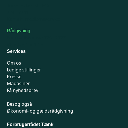
Tors-fredag: kl. 9-12
7741 7741
Kontakt medlemsservice
Rådgivning
For medlemmer: 7741 7777
Man-fredag 9-15
Services
Om os
Ledige stillinger
Presse
Magasiner
Få nyhedsbrev
Besøg også
Økonomi- og gældsrådgivning
Forbrugerrådet Tænk