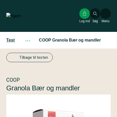
Gå
til
hovedindhold
Log ind
Søg
Menu
Test
···
COOP Granola Bær og mandler
Tilbage til testen
COOP
Granola Bær og mandler