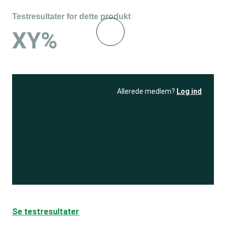
Testresultater for dette produkt
XY%
Allerede medlem?
Log ind
Se resultatet
og få adgang
til 150+ andre test
Bliv medlem
Se testresultater