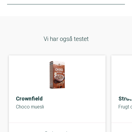
Vi har også testet
Crownfield
Strue
Choco muesli
Frugt 