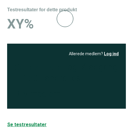
Testresultater for dette produkt
XY%
Allerede medlem?
Log ind
Se resultatet
og få adgang
til 150+ andre test
Bliv medlem
Se testresultater