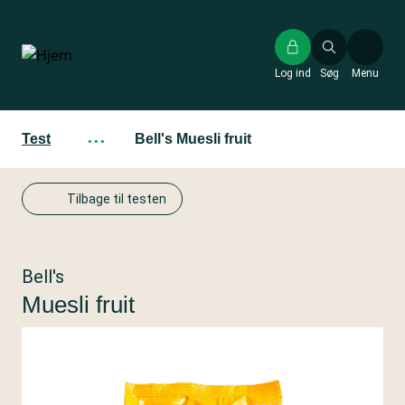
Gå
til
hovedindhold
Log ind
Søg
Menu
Test
···
Bell's Muesli fruit
Tilbage til testen
Bell's
Muesli fruit