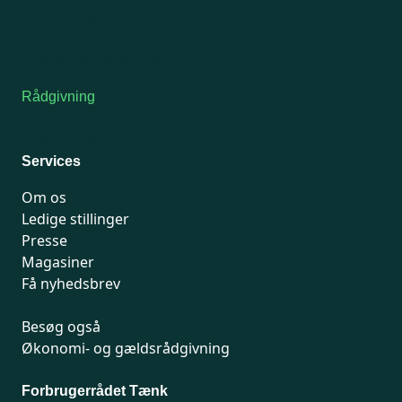
Tors-fredag: kl. 9-12
7741 7741
Kontakt medlemsservice
Rådgivning
For medlemmer: 7741 7777
Man-fredag 9-15
Services
Om os
Ledige stillinger
Presse
Magasiner
Få nyhedsbrev
Besøg også
Økonomi- og gældsrådgivning
Forbrugerrådet Tænk