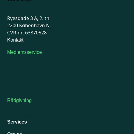
Ryesgade 3 A, 2. th.
2200 København N.
CVR-nr: 63870528
Kontakt
Medlemsservice
Man-tirsdag: kl. 9-12
Onsdag: Lukket
Tors-fredag: kl. 9-12
7741 7741
Kontakt medlemsservice
Rådgivning
For medlemmer: 7741 7777
Man-fredag 9-15
Services