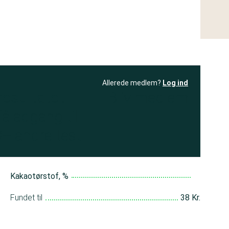
Allerede medlem?
Log ind
resultatet
Bliv medlem
få adgang til
+ andre test
Kakaotørstof, %
Fundet til
38 Kr.