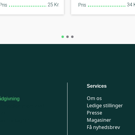
25 Kr.
34 K
Pris
Pris
Services
Om os
dgivning
Ledige stillinger
or medlemmer: 7741
Presse
777
Magasiner
n-fredag 9-15
Få nyhedsbrev