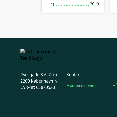
30 Kr.
Pris
Ryesgade 3 A, 2. th.
Kontakt
2200 København N.
Medlemsservice
Rå
CVR-nr: 63870528
Man-tirsdag: kl. 9-12
F
Onsdag: Lukket
7
Tors-fredag: kl. 9-12
Ma
7741 7741
Kontakt