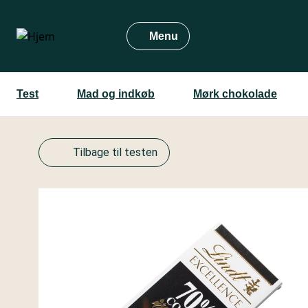
Gå
til
Menu
hovedindhold
Test
Mad og indkøb
Mørk chokolade
Tilbage til testen