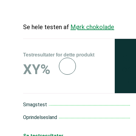
Se hele testen af
Mørk chokolade
Testresultater for dette produkt
Se 
XY%
og 
150
Smagstest
Oprindelsesland
Se testresultater