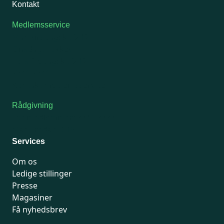
Kontakt
Medlemsservice
Man-tirsdag: kl. 9-12
Onsdag: Lukket
Tors-fredag: kl. 9-12
7741 7741
Kontakt medlemsservice
Rådgivning
For medlemmer: 7741 7777
Man-fredag 9-15
Services
Om os
Ledige stillinger
Presse
Magasiner
Få nyhedsbrev