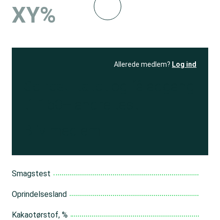
XY%
Allerede medlem?
Log ind
Se resultatet
og få adgang
til 150+ andre test
Bliv medlem
Smagstest
Oprindelsesland
Kakaotørstof, %