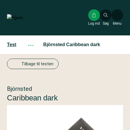
Gå
til
hovedindhold
Log ind
Søg
Menu
Test
···
Björnsted Caribbean dark
Tilbage til testen
Björnsted
Caribbean dark