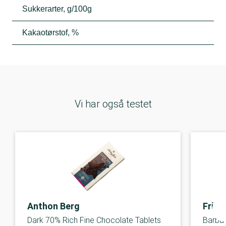
Sukkerarter, g/100g
Kakaotørstof, %
Vi har også testet
Anthon Berg
Friis
Dark 70% Rich Fine Chocolate Tablets
Barba 