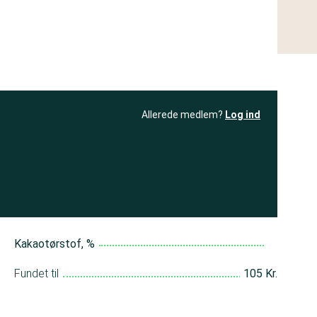
Allerede medlem?
Log ind
resultatet
Bliv medlem
få adgang til
+ andre test
Kakaotørstof, %
Fundet til
105 Kr.