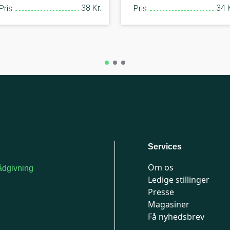
38 Kr.
34 K
Pris
Pris
Services
Om os
dgivning
Ledige stillinger
or medlemmer: 7741
Presse
777
Magasiner
n-fredag 9-15
Få nyhedsbrev