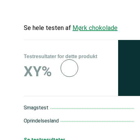
Se hele testen af
Mørk chokolade
Testresultater for dette produkt
Se 
XY%
og 
150
Smagstest
Oprindelsesland
Se testresultater