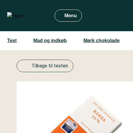
Gå
til
Menu
hovedindhold
Test
Mad og indkøb
Mørk chokolade
Tilbage til testen