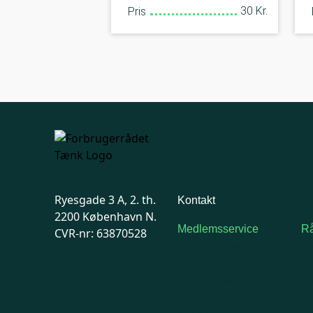
30 Kr.
Pris
Ryesgade 3 A, 2. th.
Kontakt
2200 København N.
Medlemsservice
Rå
CVR-nr: 63870528
Man-tirsdag: kl. 9-12
F
Onsdag: Lukket
7
Tors-fredag: kl. 9-12
Ma
7741 7741
Kontakt