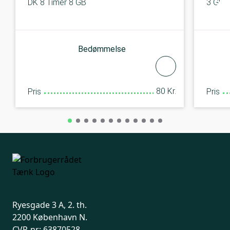
DK 8 Timer 8 GB
3 GB +
Bedømmelse
80 Kr.
Pris
Pris
Ryesgade 3 A, 2. th.
2200 København N.
CVR-nr: 63870528