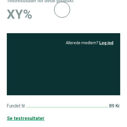
Testresultater for dette produkt
XY%
Allerede medlem?
Log ind
Se resultatet
og få adgang
til 150+ andre test
Bliv medlem
Fundet til
89 Kr.
Se testresultater