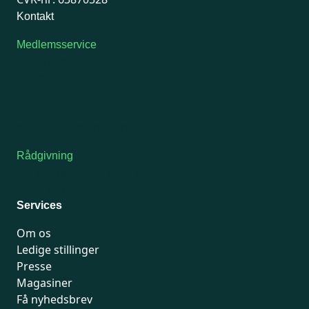
Kontakt
Medlemsservice
Man-tirsdag: kl. 9-12
Onsdag: Lukket
Tors-fredag: kl. 9-12
7741 7741
Kontakt medlemsservice
Rådgivning
For medlemmer: 7741 7777
Man-fredag 9-15
Services
Om os
Ledige stillinger
Presse
Magasiner
Få nyhedsbrev