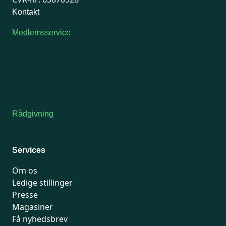
Kontakt
Medlemsservice
Man-tirsdag: kl. 9-12
Onsdag: Lukket
Tors-fredag: kl. 9-12
7741 7741
Kontakt medlemsservice
Rådgivning
For medlemmer: 7741 7777
Man-fredag 9-15
Services
Om os
Ledige stillinger
Presse
Magasiner
Få nyhedsbrev