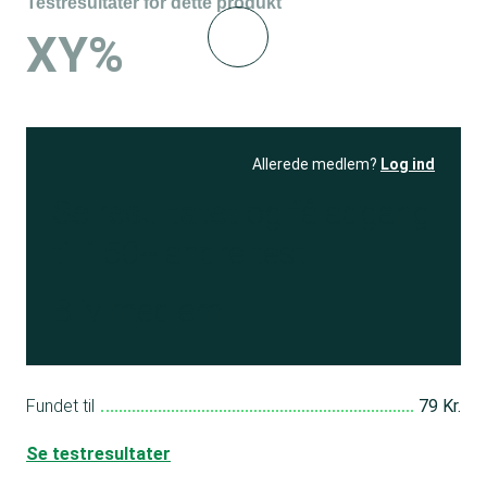
Testresultater for dette produkt
XY%
Allerede medlem?
Log ind
Se resultatet
og få adgang
til 150+ andre test
Bliv medlem
Fundet til
79 Kr.
Se testresultater