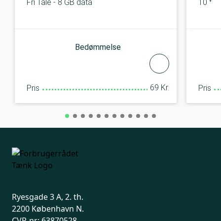
Fri Tale - 8 GB data
10 tim
Bedømmelse
69 Kr.
Pris
Pris
Ryesgade 3 A, 2. th.
2200 København N.
CVR-nr: 63870528