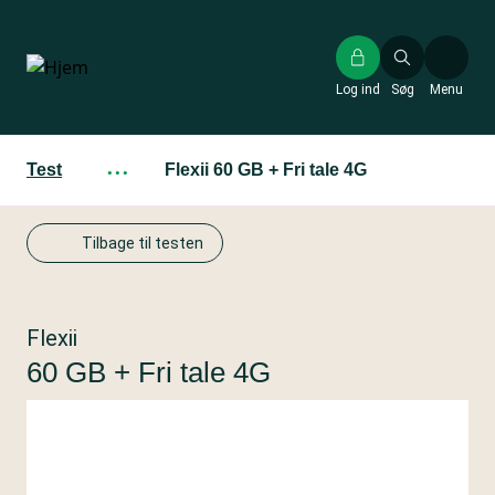
Gå
til
hovedindhold
Log ind
Søg
Menu
Test
···
Flexii 60 GB + Fri tale 4G
Tilbage til testen
Flexii
60 GB + Fri tale 4G