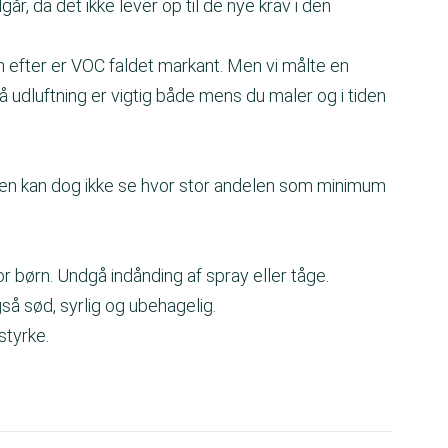
, da det ikke lever op til de nye krav i den
n efter er VOC faldet markant. Men vi målte en
 udluftning er vigtig både mens du maler og i tiden
men kan dog ikke se hvor stor andelen som minimum
r børn. Undgå indånding af spray eller tåge.
gså sød, syrlig og ubehagelig.
dstyrke.