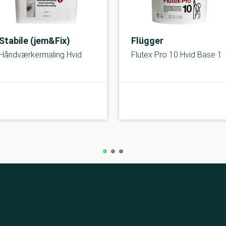
Stabile (jem&Fix)
Flügger
Håndværkermaling Hvid
Flutex Pro 10 Hvid Base 1
Under middel
Under middel