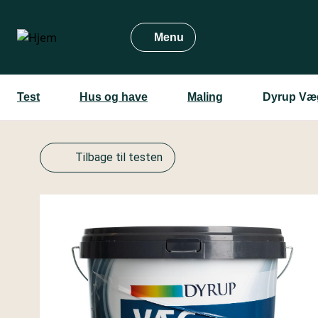
Gå
til
Menu
hovedindhold
Test
Hus og have
Maling
Dyrup Væg
Tilbage til testen