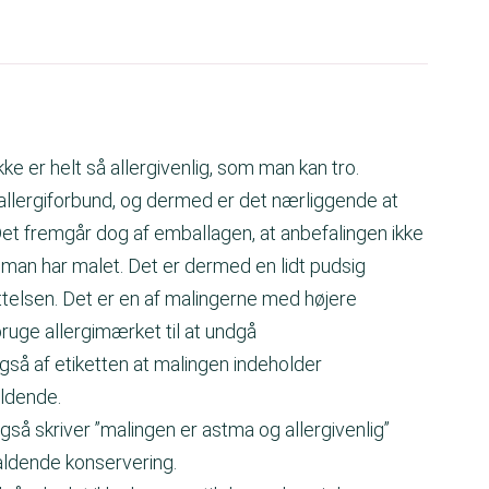
e er helt så allergivenlig, som man kan tro.
allergiforbund, og dermed er det nærliggende at
. Det fremgår dog af emballagen, at anbefalingen ikke
 man har malet. Det er dermed en lidt pudsig
ttelsen. Det er en af malingerne med højere
ruge allergimærket til at undgå
gså af etiketten at malingen indeholder
ldende.
så skriver ”malingen er astma og allergivenlig”
aldende konservering.