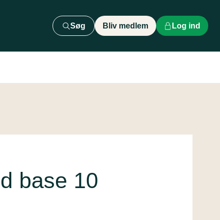
Søg
Bliv medlem
Log ind
d base 10