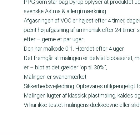
PPG som står bag Dyrup oplyser at produktet udgår
svenske Astma & allergi mærkning.
Afgasningen af VOC er højest efter 4 timer, dage
pænt høj afgasning af ammoniak efter 24 timer, så
efter – gerne et par uger.
Den har malkode 0-1. Hærdet efter 4 uger
Det fremgår at malingen er delvist biobaseret, 
er – blot at det gælder ”op til 30%”,
Malingen er svanemærket.
Sikkerhedsvejledning: Opbevares utilgængeligt fo
Malingen lugter af klassisk plastmaling, kaldes o
Vi har ikke testet malingens dækkeevne eller sli