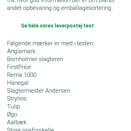
fra, hvor god information der er om blandt
andet opbevaring og emballagesortering.
Se hele vores leverpostej test
Følgende mærker er med i testen:
Änglamark
Bornholmer slagteren
FirstPrice
Rema 1000
Hanegal
Slagtermester Andersen
Stryhns
Tulip
Øgo
Aalbæk
Store prisforskelle