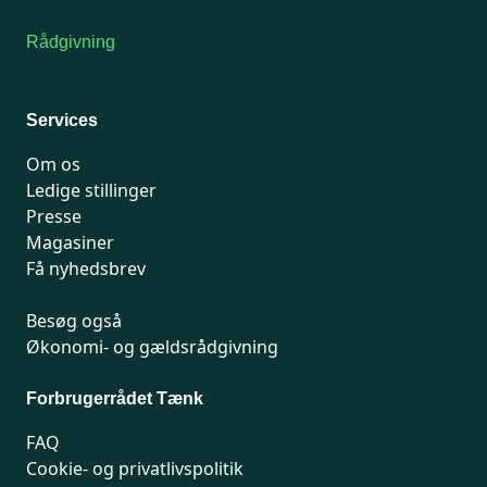
Rådgivning
For medlemmer: 7741 7777
Man-fredag 9-15
Services
Om os
Ledige stillinger
Presse
Magasiner
Få nyhedsbrev
Besøg også
Økonomi- og gældsrådgivning
Forbrugerrådet Tænk
FAQ
Cookie- og privatlivspolitik