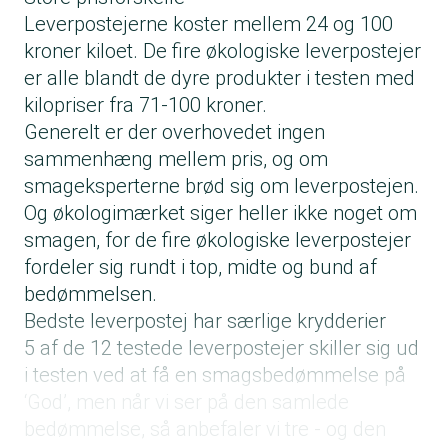
Leverpostejerne koster mellem 24 og 100
kroner kiloet. De fire økologiske leverpostejer
er alle blandt de dyre produkter i testen med
kilopriser fra 71-100 kroner.
Generelt er der overhovedet ingen
sammenhæng mellem pris, og om
smageksperterne brød sig om leverpostejen.
Og økologimærket siger heller ikke noget om
smagen, for de fire økologiske leverpostejer
fordeler sig rundt i top, midte og bund af
bedømmelsen.
Bedste leverpostej har særlige krydderier
5 af de 12 testede leverpostejer skiller sig ud
i testen ved at få en smagsbedømmelse på
‘God’, men når vi ser på den samlede
bedømmelse, så anbefaler vi tre - og den