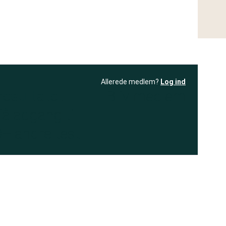
Allerede medlem?
Log ind
resultatet
Bliv medlem
få adgang til
+ andre test