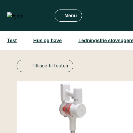
Gå
til
Menu
hovedindhold
Test
Hus og have
Ledningsfrie støvsuger
Tilbage til testen