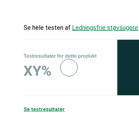
Se hele testen af
Ledningsfrie støvsugere
Testresultater for dette produkt
Se 
XY%
og 
150
Se testresultater