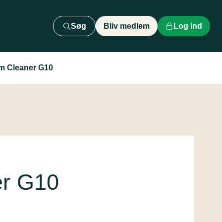
Søg
Bliv medlem
Log ind
m Cleaner G10
er G10