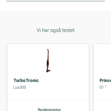
Vi har også testet
TurboTronic
Princ
Lux300
01.33
Bedømmelse