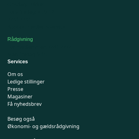
Onsdag: Lukket
Tors-fredag: kl. 9-12
7741 7741
Kontakt medlemsservice
Rådgivning
For medlemmer: 7741 7777
Man-fredag 9-15
Services
Om os
Ledige stillinger
Presse
Magasiner
Få nyhedsbrev
Besøg også
Økonomi- og gældsrådgivning