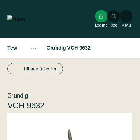
Gå
til
hovedindhold
Log ind
Søg
Menu
Test
···
Grundig VCH 9632
Tilbage til testen
Grundig
VCH 9632