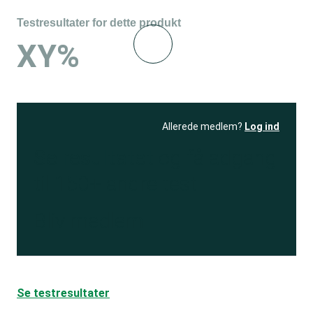
Testresultater for dette produkt
XY%
Allerede medlem?
Log ind
Se resultatet
og få adgang
til 150+ andre test
Bliv medlem
Se testresultater