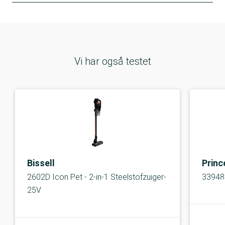
Vi har også testet
Bissell
Princ
2602D Icon Pet - 2-in-1 Steelstofzuiger-
33948
25V