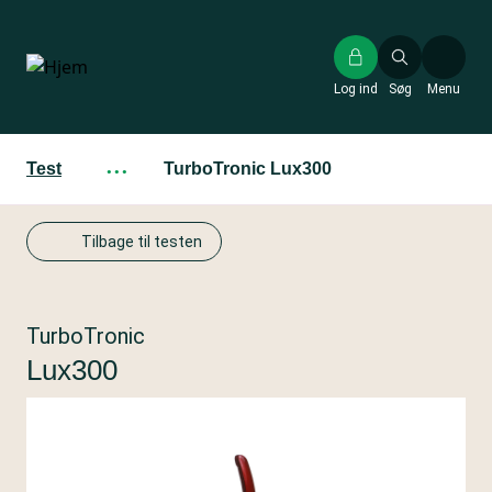
Gå
til
hovedindhold
Log ind
Søg
Menu
Test
···
TurboTronic Lux300
Tilbage til testen
TurboTronic
Lux300