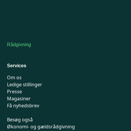
Man-tirsdag: kl. 9-12
Onsdag: Lukket
Tors-fredag: kl. 9-12
7741 7741
Kontakt medlemsservice
Rådgivning
For medlemmer: 7741 7777
Man-fredag 9-15
Services
Om os
Ledige stillinger
Presse
Magasiner
Få nyhedsbrev
Besøg også
Økonomi- og gældsrådgivning