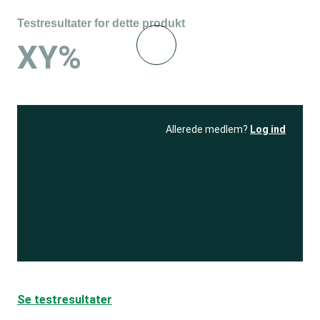
Testresultater for dette produkt
XY%
Allerede medlem?
Log ind
Se resultatet
og få adgang
til 150+ andre test
Bliv medlem
Se testresultater