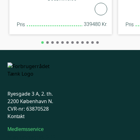
339480 Kr.
Pris
Pris
Ryesgade 3 A, 2. th.
2200 København N.
CVR-nr: 63870528
Kontakt
Medlemsservice
Man-tirsdag: kl. 9-12