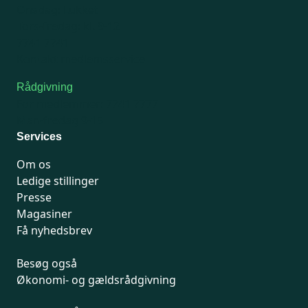
Onsdag: Lukket
Tors-fredag: kl. 9-12
7741 7741
Kontakt medlemsservice
Rådgivning
For medlemmer: 7741 7777
Man-fredag 9-15
Services
Om os
Ledige stillinger
Presse
Magasiner
Få nyhedsbrev
Besøg også
Økonomi- og gældsrådgivning