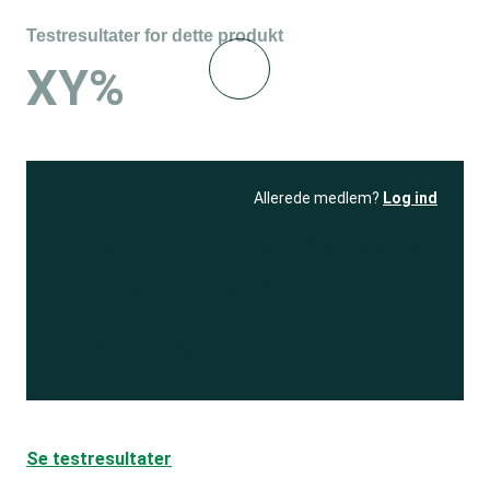
Testresultater for dette produkt
XY%
Allerede medlem?
Log ind
Se resultatet
og få adgang
til 150+ andre test
Bliv medlem
Se testresultater