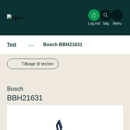
Gå
til
hovedindhold
Log ind
Søg
Menu
Test
···
Bosch BBH21631
Tilbage til testen
Bosch
BBH21631