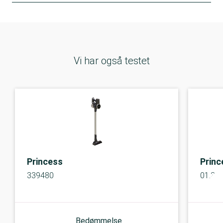
Vi har også testet
Princess
Princ
339480
01.33
Bedømmelse