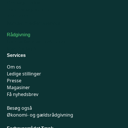
Onsdag: Lukket
Tors-fredag: kl. 9-12
7741 7741
Kontakt medlemsservice
Rådgivning
For medlemmer: 7741 7777
Man-fredag 9-15
Services
Om os
Ledige stillinger
Presse
Magasiner
Få nyhedsbrev
Besøg også
Økonomi- og gældsrådgivning