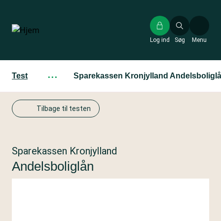
Gå
til
hovedindhold
Log ind
Søg
Menu
Test
···
Sparekassen Kronjylland Andelsboligl
Tilbage til testen
Sparekassen Kronjylland
Andelsboliglån