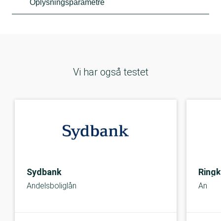
Oplysningsparametre
Vi har også testet
Sydbank
Ringk
Andelsboliglån
Andels