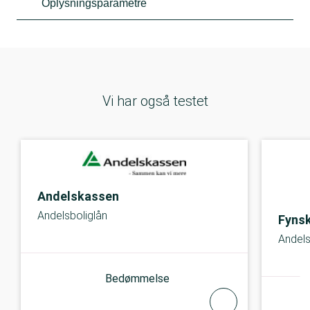
Oplysningsparametre
Vi har også testet
Andelskassen
Andelsboliglån
Fyns
Andels
Bedømmelse