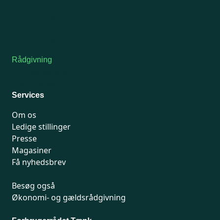
Onsdag: Lukket
Tors-fredag: kl. 9-12
7741 7741
Kontakt medlemsservice
Rådgivning
For medlemmer: 7741 7777
Man-fredag 9-15
Services
Om os
Ledige stillinger
Presse
Magasiner
Få nyhedsbrev
Besøg også
Økonomi- og gældsrådgivning