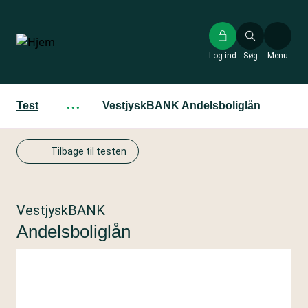
Gå
til
hovedindhold
Log ind
Søg
Menu
Test
···
VestjyskBANK Andelsboliglån
Tilbage til testen
VestjyskBANK
Andelsboliglån