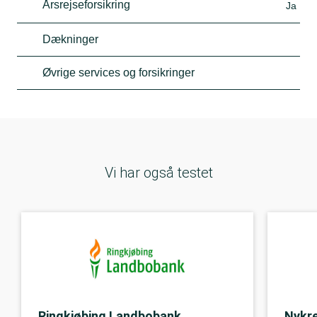
Årsrejseforsikring
Ja
Dækninger
Øvrige services og forsikringer
Vi har også testet
Ringkjøbing Landbobank
Nykre