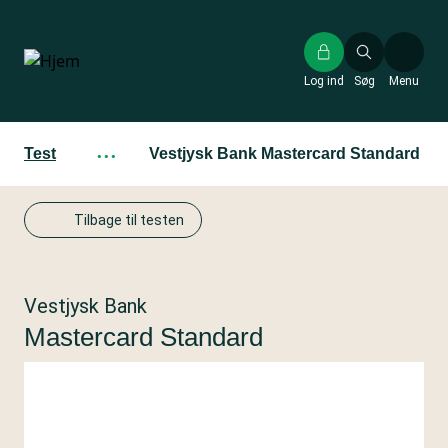
Gå
til
hovedindhold
Log ind
Søg
Menu
Test
···
Vestjysk Bank Mastercard Standard
Tilbage til testen
Vestjysk Bank
Mastercard Standard