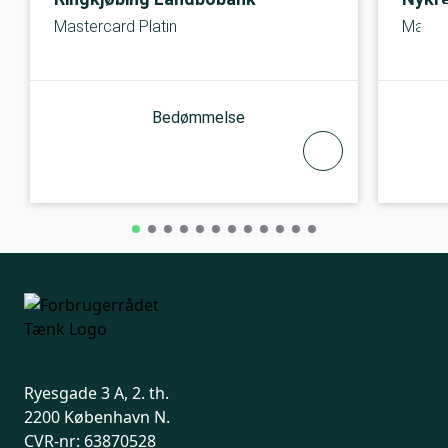
Mastercard Platin
Maste
Bedømmelse
Ryesgade 3 A, 2. th.
2200 København N.
CVR-nr: 63870528