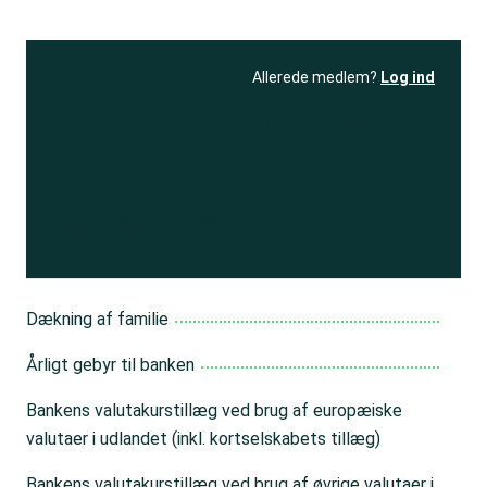
Allerede medlem?
Log ind
Se resultatet
og få adgang
til 150+ andre test
Bliv medlem
Dækning af familie
Årligt gebyr til banken
Bankens valutakurstillæg ved brug af europæiske
valutaer i udlandet (inkl. kortselskabets tillæg)
Bankens valutakurstillæg ved brug af øvrige valutaer i