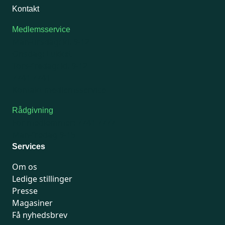
Kontakt
Medlemsservice
Man-tirsdag: kl. 9-12
Onsdag: Lukket
Tors-fredag: kl. 9-12
7741 7741
Kontakt medlemsservice
Rådgivning
For medlemmer: 7741 7777
Man-fredag 9-15
Services
Om os
Ledige stillinger
Presse
Magasiner
Få nyhedsbrev