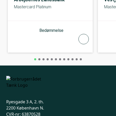
Mastercard Platinum
Master
Bedømmelse
Ryesgade 3 A, 2. th.
2200 København N.
CVR-nr: 63870528