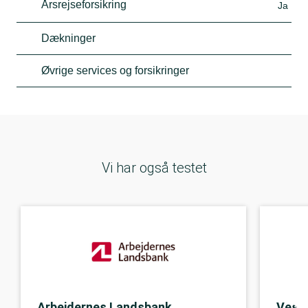
Årsrejseforsikring
Ja
Dækninger
Øvrige services og forsikringer
Vi har også testet
Arbejdernes Landsbank
Vestj