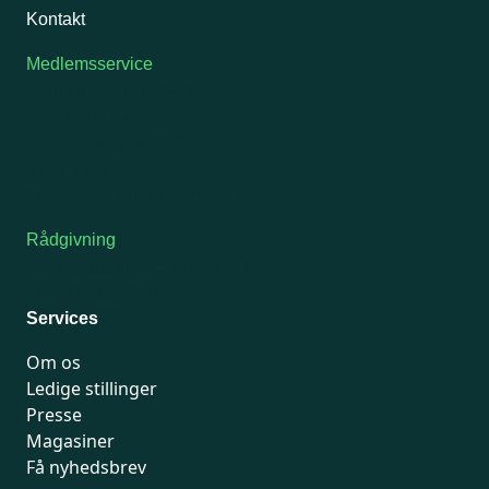
Kontakt
Medlemsservice
Man-tirsdag: kl. 9-12
Onsdag: Lukket
Tors-fredag: kl. 9-12
7741 7741
Kontakt medlemsservice
Rådgivning
For medlemmer: 7741 7777
Man-fredag 9-15
Services
Om os
Ledige stillinger
Presse
Magasiner
Få nyhedsbrev