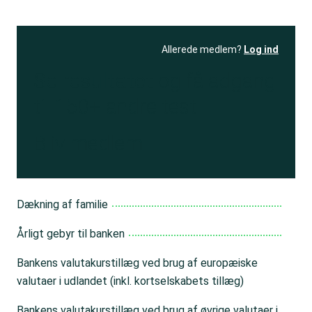
Allerede medlem?
Log ind
Se resultatet
og få adgang
til 150+ andre test
Bliv medlem
Dækning af familie
Årligt gebyr til banken
Bankens valutakurstillæg ved brug af europæiske
valutaer i udlandet (inkl. kortselskabets tillæg)
Bankens valutakurstillæg ved brug af øvrige valutaer i