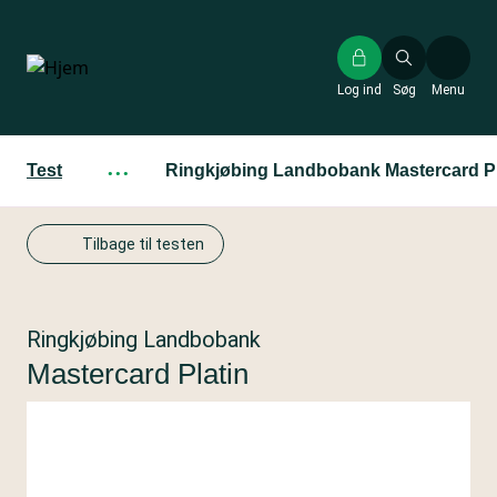
Gå
til
hovedindhold
Log ind
Søg
Menu
Test
···
Ringkjøbing Landbobank Mastercard Pl
Tilbage til testen
Ringkjøbing Landbobank
Mastercard Platin